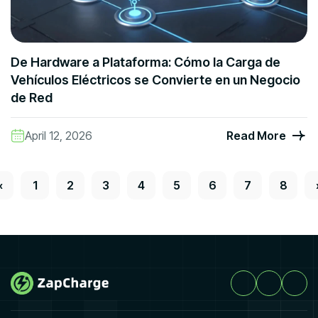
De Hardware a Plataforma: Cómo la Carga de
Vehículos Eléctricos se Convierte en un Negocio
de Red
April 12, 2026
Read More
«
1
2
3
4
5
6
7
8