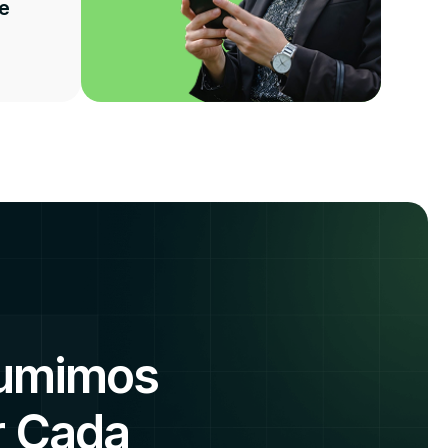
de
sumimos
r Cada