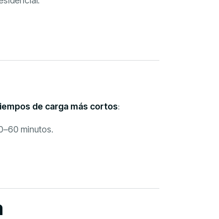
esidencial.
tiempos de carga más cortos
:
0–60 minutos.
a