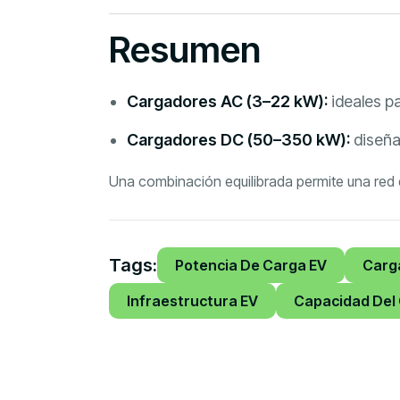
Resumen
Cargadores AC (3–22 kW):
ideales pa
Cargadores DC (50–350 kW):
diseña
Una combinación equilibrada permite una red de
Tags:
Potencia De Carga EV
Carg
Infraestructura EV
Capacidad Del